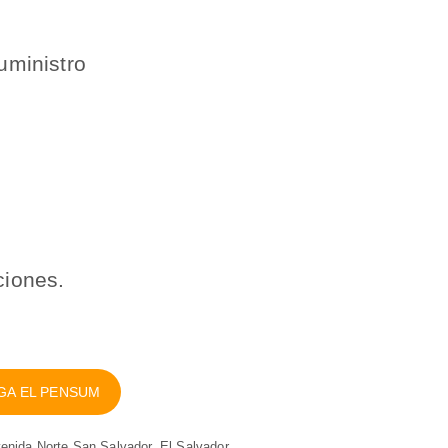
uministro
ciones.
GA EL PENSUM
venida Norte San Salvador. El Salvador