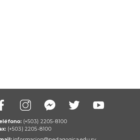
eléfono:
(+503) 2205-8100
ax:
(+503) 2205-8100
mail:
informacion@pedagogica.edu.sv