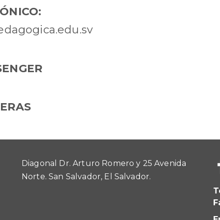
ÓNICO:
dagogica.edu.sv
SENGER
RERAS
Diagonal Dr. Arturo Romero y 25 Avenida
Norte. San Salvador, El Salvador.
T
F
E